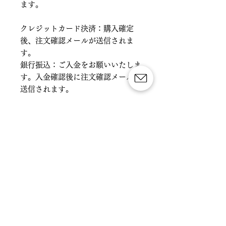
ます。
クレジットカード決済：購入確定
後、注文確認メールが送信されま
す。
銀行振込：ご入金をお願いいたしま
す。入金確認後に注文確認メールが
送信されます。
メールが届きましたら、【注文番
号】と【お名前(ふりがな)】を
Xcompe事務局LINEにご連絡くだ
さい。
日祝を除き（営業時間
10:00~16:00）2営業日内に【エン
トリー番号】と【エントリーフォー
ムを送ります。
連絡先事務局LINE ⇨ ＠xcompe